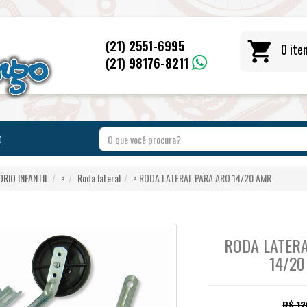
(21) 2551-6995
shopping_cart
0 ite
(21) 98176-8211
o
RIO INFANTIL
>
Roda lateral
> RODA LATERAL PARA ARO 14/20 AMR
RODA LATER
14/2
R$ 12