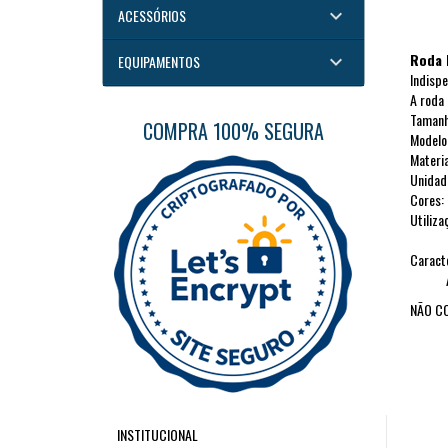
keyboard_arrow_down
ACESSÓRIOS
Roda 
keyboard_arrow_down
EQUIPAMENTOS
Indispe
A roda 
Tamanh
COMPRA 100% SEGURA
Modelo 
Materia
Unidad
Cores: 
Utiliza
Caracte
Acompa
NÃO CO
INSTITUCIONAL