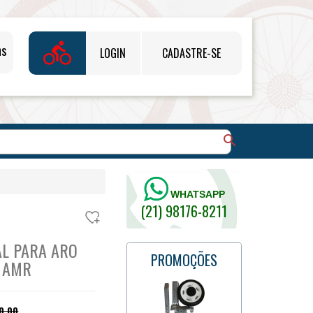
directions_bike
ns
LOGIN
CADASTRE-SE
search
WHATSAPP
(21) 98176-8211
AL PARA ARO
PROMOÇÕES
0 AMR
0,00