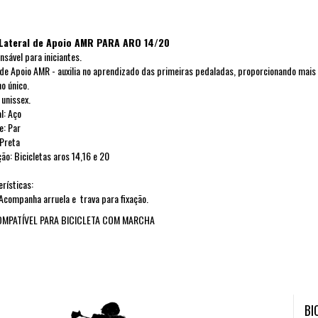
Lateral de Apoio AMR PARA ARO 14/20
nsável para iniciantes.
de Apoio AMR - auxilia no aprendizado das primeiras pedaladas, proporcionando mais 
o único.
unissex.
l: Aço
e: Par
Preta
ção: Bicicletas aros 14,16 e 20
rísticas:
nha arruela e trava para fixação.
MPATÍVEL PARA BICICLETA COM MARCHA
BI