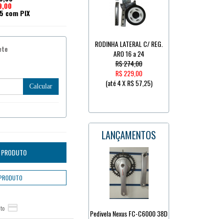
9,00
5 com PIX
RODINHA LATERAL C/ REG.
ete
ARO 16 a 24
R$ 274,00
R$ 229,00
(até
4 X R$ 57,25
)
Calcular
LANÇAMENTOS

to
Pedivela Nexus FC-C6000 38D