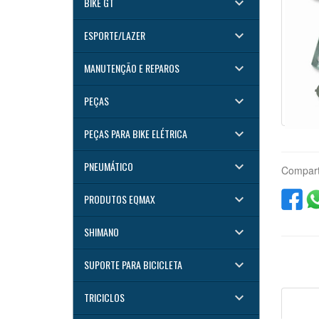
keyboard_arrow_down
BIKE GT
keyboard_arrow_down
ESPORTE/LAZER
keyboard_arrow_down
MANUTENÇÃO E REPAROS
keyboard_arrow_down
PEÇAS
keyboard_arrow_down
PEÇAS PARA BIKE ELÉTRICA
keyboard_arrow_down
PNEUMÁTICO
Compart
keyboard_arrow_down
PRODUTOS EQMAX
keyboard_arrow_down
SHIMANO
keyboard_arrow_down
SUPORTE PARA BICICLETA
keyboard_arrow_down
TRICICLOS