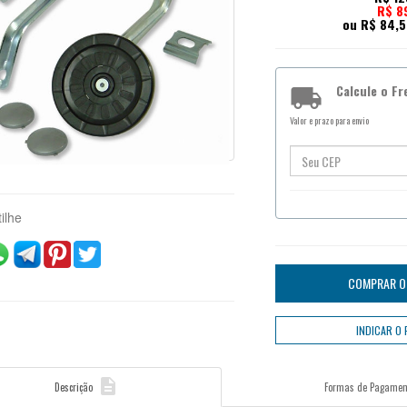
R$ 8
ou R$ 84,5
Calcule o Fr

Valor e prazo para envio
ilhe

Descrição
Formas de Pagamen