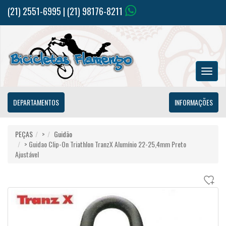
(21) 2551-6995 | (21) 98176-8211
MENU
PRINC
DEPARTAMENTOS
INFORMAÇÕES
PEÇAS
>
Guidão
> Guidao Clip-On Triathlon TranzX Alumínio 22-25,4mm Preto
Ajustável