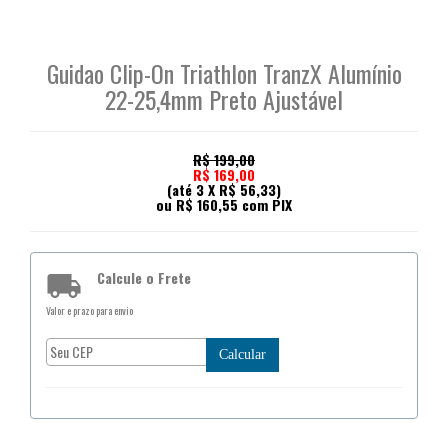
Guidao Clip-On Triathlon TranzX Alumínio
22-25,4mm Preto Ajustável
R$ 199,00
R$ 169,00
(até
3 X R$ 56,33
)
ou R$ 160,55 com PIX
Calcule o Frete

Valor e prazo para envio
Calcular